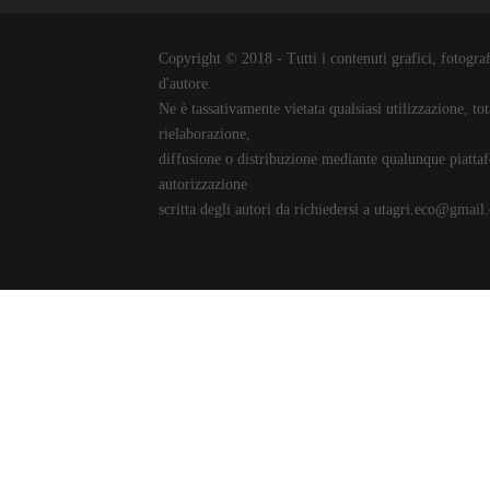
Copyright © 2018 - Tutti i contenuti grafici, fotografic
d'autore.
Ne è tassativamente vietata qualsiasi utilizzazione, to
rielaborazione,
diffusione o distribuzione mediante qualunque piattaf
autorizzazione
scritta degli autori da richiedersi a utagri.eco@gmail