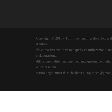
Copyright © 2018 - Tutti i contenuti grafici, fotografic
d'autore.
Ne è tassativamente vietata qualsiasi utilizzazione, to
rielaborazione,
diffusione o distribuzione mediante qualunque piattaf
autorizzazione
scritta degli autori da richiedersi a utagri.eco@gmail