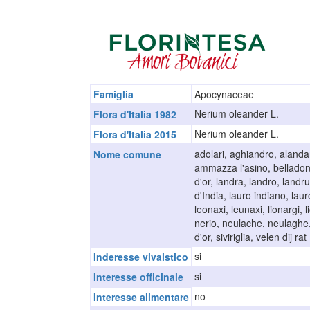
Famiglia
Apocynaceae
Nerium oleander L.
Flora d'Italia 1982
Nerium oleander L.
Flora d'Italia 2015
adolari, aghiandro, alandar
Nome comune
ammazza l'asino, belladon
d'or, landra, landro, landr
d'India, lauro indiano, lau
leonaxi, leunaxi, lionargi,
nerio, neulache, neulaghe,
d'or, siviriglia, velen dij rat
si
Inderesse vivaistico
si
Interesse officinale
no
Interesse alimentare